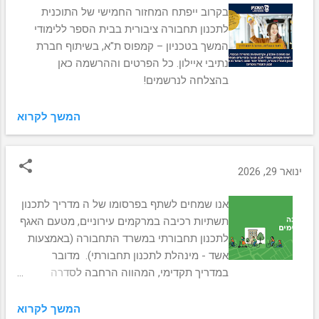
בקרוב ייפתח המחזור החמישי של התוכנית
לתכנון תחבורה ציבורית בבית הספר ללימודי
המשך בטכניון – קמפוס ת"א, בשיתוף חברת
נתיבי איילון. כל הפרטים וההרשמה כאן
בהצלחה לנרשמים!
המשך לקרוא
ינואר 29, 2026
אנו שמחים לשתף בפרסומו של ה מדריך לתכנון
תשתיות רכיבה במרקמים עירוניים, מטעם האגף
לתכנון תחבורתי במשרד התחבורה (באמצעות
אשד - מינהלת לתכנון תחבורתי). מדובר
במדריך תקדימי, המהווה הרחבה לסדרה
הירוקה של משרד התחבורה בתחום התחבורה
העירונית, ונועד לסייע בקידום מדיניות המשרד
המשך לקרוא