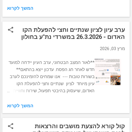
המשך לקרוא
ערב עיון לציון שנתיים וחצי להפעלת הקו
האדום - 26.3.2026 במשרדי נת"ע בחולון
מרץ 03, 2026
**לאור המצב הבטחוני, ערב העיון יידחה למועד
חדש לאחר חג הפסח. עדכון ייצא בהתאם**
בשורות טובות --- אנו שמחים להזמינכם לערב
עיון מיוחד לציון שנתיים וחצי להפעלת הקו
האדום, שיעסוק בהיבטי תפעול, שירות וחוויית
המשתמש. בתוכנית: • עולם התפעול של הקו
האדום • ממצאי סקר נוסעים – ניתוח פרופיל
המשך לקרוא
המשתמשים בקו • פאנל שאלות ותשובות יום
חמישי, 26.3.2026 17:30 התכנסות, 18:00
קול קורא להצעת מושבים והרצאות
תחילת הרצאות משרדי נת"ע, הרוקמים 26,