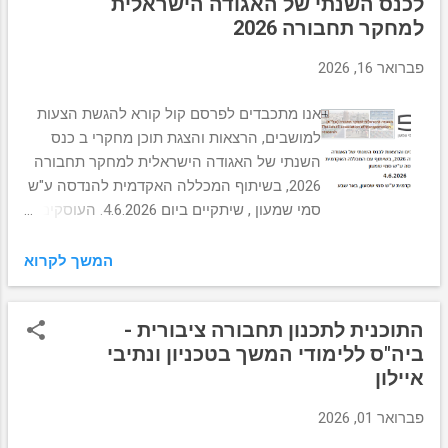
לכנס השנתי של האגודה הישראלית
עזריאלי חולון 50 ש"ח בהרשמה מוקדמת
למחקר תחבורה 2026
לפרטים נוספים והרשמה - ראו לינק להזמנה
**לאור המצב הבטחוני, ייתכנו שינויים במתכונת
פברואר 16, 2026
האירוע.
אנו מתכבדים לפרסם קול קורא להגשת הצעות
למושבים, הרצאות והצגת תוכן מחקרי ב כנס
השנתי של האגודה הישראלית למחקר תחבורה
2026, בשיתוף המכללה האקדמית להנדסה ע"ש
סמי שמעון , שיתקיים ביום 4.6.2026. העוסקים
ועוסקות במחקר ובמדיניות תחבורה מוזמנים
להגיש הצעותיהם בהתאם להנחיות המפורטות,
המשך לקרוא
ולתרום לשיח מקצועי ומעמיק בתחום. פרטים
מלאים על אופן ההגשה ולוחות הזמנים מצורפים
התוכנית לתכנון תחבורה ציבורית -
במסמך המצ"ב. נודה להפצת הקול הקורא בקרב
ביה"ס ללימודי המשך בטכניון ונתיבי
עמיתים ועמיתות רלוונטיים. תודה ונתראה!
איילון
https://drive.google.com/file/d/10VHYFyoKin
QH3wr4NHHbrpR-J7XpwZAR/view?
פברואר 01, 2026
usp=sharing