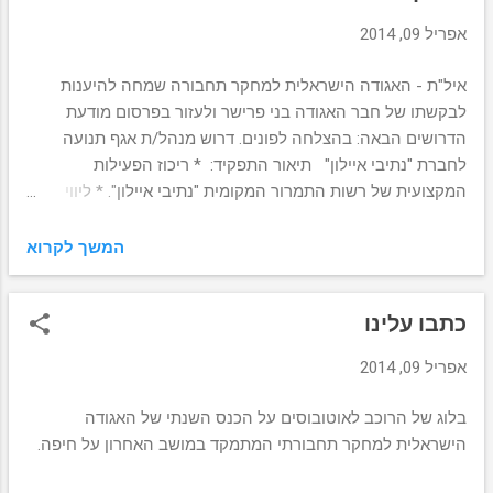
מ
ו
אפריל 09, 2014
ת
איל"ת - האגודה הישראלית למחקר תחבורה שמחה להיענות
לבקשתו של חבר האגודה בני פרישר ולעזור בפרסום מודעת
הדרושים הבאה: בהצלחה לפונים. דרוש מנהל/ת אגף תנועה
לחברת "נתיבי איילון" תיאור התפקיד: * ריכוז הפעילות
המקצועית של רשות התמרור המקומית "נתיבי איילון". * ליווי
התכנון התנועתי של פרויקטים מול מת"ח / מתכנני תנועה /
רשויות מקומיות / משטרה. * בקרת תכניות הסדרי תנועה ושלבי
המשך לקרוא
ביצוע לרבות תכניות של מערכות תחבורה ציבורית הסעה המונית
ורמזורים. * פיקוח בקרה וריכוז תסקירי בטיחות בכל שלבי התכנון
כתבו עלינו
של הפרויקט. * השתתפות בישיבות תיאום של תכניות
סטטוטוריות. * המשרה ממוקמת באזור המרכז. דרישות התפקיד:
אפריל 09, 2014
* תואר ראשון בהנדסה אזרחית עם התמחות בתחבורה ותנועה –
חובה. * תואר שני בהנדסה אזרחית – יתרון. * רישום בפנקס
בלוג של הרוכב לאוטובוסים על הכנס השנתי של האגודה
המהנדסים והאדריכלים לפי חוק המהנדסים והאדריכלים תשי"ח
הישראלית למחקר תחבורתי המתמקד במושב האחרון על חיפה.
– 1958. * ניסיון מקצועי של 5 שנים לפחות בתחום הנדסת תנועה
ותחבורה לרבות תחבורה ציבורית ורמזורים. * עברית ברמת שפת