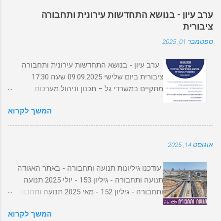
ב-01/06/2024. לתכנית הכנס המפורטת מהרו
ערב עיון - בנושא התחדשות עירונית ותחבורה
להירשם! אל תחכו לרגע האחרון! מס' המקומות
ציבורית
מוגבל! לתשלום והרשמה לחצו כאן או סירקו את
ספטמבר 01, 2025
קוד ה QR
ערב עיון - בנושא התחדשות עירונית ותחבורה
ציבורית ביום שלישי 09.09.2025 שעה 17:30
מתקיים במשרדי גל – תכנון וניהול מערכות
אורבניות, רח' יצחק שדה 8, תל אביב. השתתפות
המשך לקרוא
מותנית בהרשמה מוקדמת ומוגבלת ל-20
משתתפים בלבד עלות ההשתתפות: 50 ₪ (תשלום
מראש). לתשלום והרשמה לחצו כאן או סרקו את
אוגוסט 14, 2025
קוד הQR
עודכנו גיליונות תנועה ותחבורה - באתר האגודה
תנועה ותחבורה - גיליון 153 - יולי 2025 תנועה
ותחבורה - גיליון 152 - מאי 2025 תנועה ותחבורה -
גיליון 151 - דצמבר 2024 תנועה ותחבורה - גיליון
המשך לקרוא
150 - ספטמבר 2024 תנועה ותחבורה - גיליון 149-