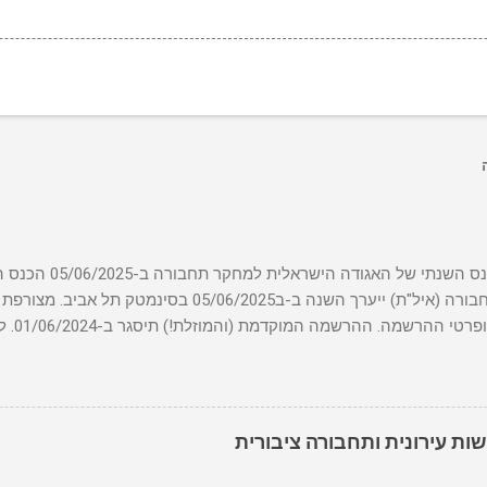
הזמנה לכנס השנתי של
למחקר תחבורה (איל"ת) ייערך השנה ב-ב05/06/2025 בסינמ
של הכנס
ל תחכו לרגע האחרון! מס' המקומות מוגבל! לתשלום והרשמה לחצו כאן או ס
ות עירונית ותחבורה ציבורית