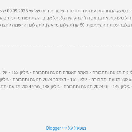
ת: 50 ₪ (תשלום מראש). לתשלום והרשמה לחצו כאן או סרקו את קוד הQR
‏מופעל על ידי Blogger