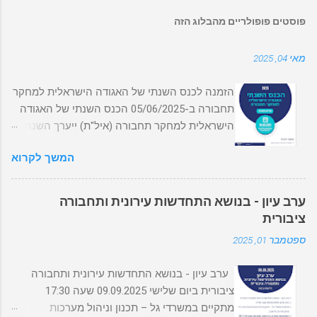
פוסטים פופולריים מהבלוג הזה
מאי 04, 2025
הזמנה לכנס השנתי של האגודה הישראלית למחקר
תחבורה ב-05/06/2025 הכנס השנתי של האגודה
הישראלית למחקר תחבורה (איל"ת) ייערך השנה
ב-ב05/06/2025 בסינמטק תל אביב. מצורפת
המשך לקרוא
התוכנית המפורטת של הכנס ופרטי ההרשמה.
ההרשמה המוקדמת (והמוזלת!) תיסגר
ב-01/06/2024. לתכנית הכנס המפורטת מהרו
ערב עיון - בנושא התחדשות עירונית ותחבורה
להירשם! אל תחכו לרגע האחרון! מס' המקומות
ציבורית
מוגבל! לתשלום והרשמה לחצו כאן או סירקו את
ספטמבר 01, 2025
קוד ה QR
ערב עיון - בנושא התחדשות עירונית ותחבורה
ציבורית ביום שלישי 09.09.2025 שעה 17:30
מתקיים במשרדי גל – תכנון וניהול מערכות