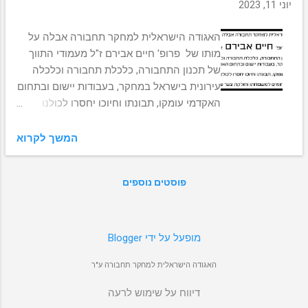
מ
יוני 11, 2023
ו
ת
האגודה הישראלית למחקר תחבורה אבלה על
מותו של פרופ' חיים אבירם ז"ל מעמודי התווך
של תכנון התחבורה, כלכלת תחבורה וכלכלה
עירונית בישראל במחקר, בעבודות יישום ובתחום
האקדמי עומקו, תבונתו וחיוכו יחסרו לכולנו
האגודה מביעה תנחומים למשפחתו וחולקת צער
עם מוקיריו ותלמידיו
המשך לקרוא
פוסטים נוספים
‏מופעל על ידי Blogger
האגודה הישראלית למחקר תחבורה ע"ר
דיווח על שימוש לרעה